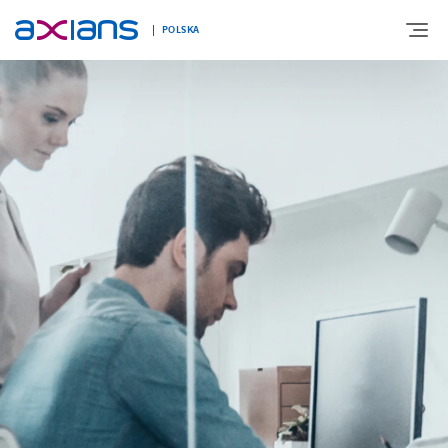
POLSKA
O NAS
OFERTA
TECHNOLOGIE
ROZWIĄZANIA BRANŻOWE
REALIZACJE
KARIERA