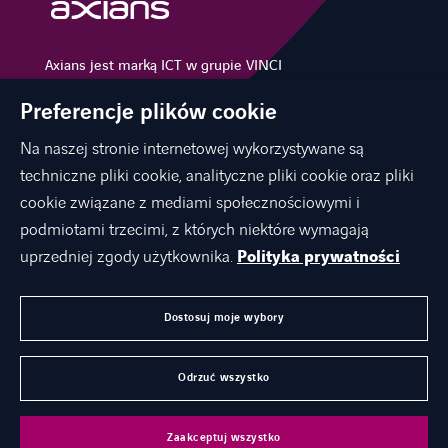
Axians jest marką ICT w grupie VINCI
Energies
Preferencje plików cookie
Na naszej stronie internetowej wykorzystywane są
techniczne pliki cookie, analityczne pliki cookie oraz pliki
O NAS
cookie związane z mediami społecznościowymi i
OFERTA
podmiotami trzecimi, z których niektóre wymagają
KARIERA
uprzedniej zgody użytkownika.
Polityka prywatności
KONTAKT
Dostosuj moje wybory
AKTUALNOŚCI
Odrzuć wszystko
©
Axians 2026
Dane rejestrowe
Nota prawna
Zaakceptuj wszystko