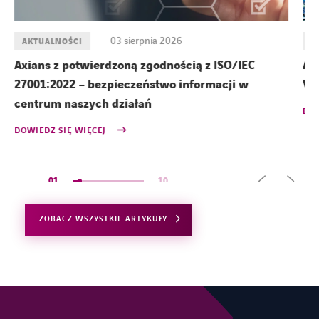
03 sierpnia 2026
AKTUALNOŚCI
A
Axians z potwierdzoną zgodnością z ISO/IEC
Ax
27001:2022 – bezpieczeństwo informacji w
VM
centrum naszych działań
DOW
DOWIEDZ SIĘ WIĘCEJ
01
10
ZOBACZ WSZYSTKIE ARTYKUŁY