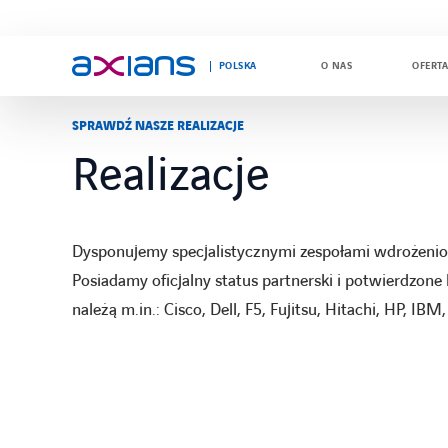
POLSKA
O NAS
OFERT
SPRAWDŹ NASZE REALIZACJE
Realizacje
Search
keywords
:
Dysponujemy specjalistycznymi zespołami wdrożenio
Posiadamy oficjalny status partnerski i potwierdzon
należą m.in.: Cisco, Dell, F5, Fujitsu, Hitachi, HP, I