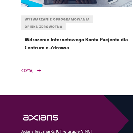
WYTWARZANIE OPROGRAMOWANIA
OPIEKA ZDROWOTNA
Wdrożenie Internetowego Konta Pacjenta dla
Centrum e-Zdrowia
CZYTAJ
Axians jest marką ICT w grupie VINCI