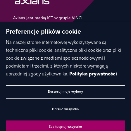
Axians jest marką ICT w grupie VINCI
Energies
Preferencje plików cookie
Na naszej stronie internetowej wykorzystywane są
techniczne pliki cookie, analityczne pliki cookie oraz pliki
O NAS
cookie związane z mediami społecznościowymi i
OFERTA
podmiotami trzecimi, z których niektóre wymagają
KARIERA
uprzedniej zgody użytkownika.
Polityka prywatności
KONTAKT
Dostosuj moje wybory
AKTUALNOŚCI
Odrzuć wszystko
©
Axians 2026
Dane rejestrowe
Nota prawna
Zaakceptuj wszystko
Polityka Prywatności
Cookies
Dokumenty