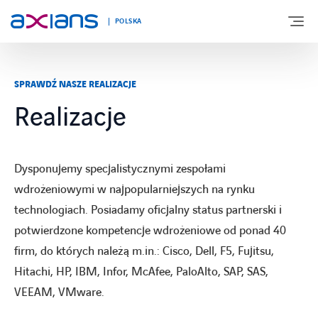
POLSKA
SPRAWDŹ NASZE REALIZACJE
O NAS
Realizacje
OFERTA
Dysponujemy specjalistycznymi zespołami
TECHNOLOGIE
wdrożeniowymi w najpopularniejszych na rynku
technologiach. Posiadamy oficjalny status partnerski i
ROZWIĄZANIA BRANŻOWE
potwierdzone kompetencje wdrożeniowe od ponad 40
firm, do których należą m.in.: Cisco, Dell, F5, Fujitsu,
REALIZACJE
Hitachi, HP, IBM, Infor, McAfee, PaloAlto, SAP, SAS,
VEEAM, VMware.
KARIERA