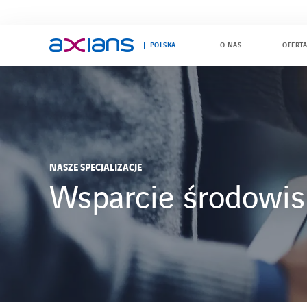
POLSKA
O NAS
OFERT
Search
keywords
:
NASZE SPECJALIZACJE
Wsparcie środowis