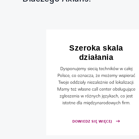
 usług
Szeroka skala
działania
ia do Twoich
po wsparcie w
Dysponujemy siecią techników w całej
lko wybrane
Polsce, co oznacza, że możemy wspierać
z zacząć od
Twoje oddziały niezależnie od lokalizacji.
dnego działu) i
Mamy też własne call center obsługujące
 potrzeb.
zgłoszenia w różnych językach, co jest
istotne dla międzynarodowych firm.
DOWIEDZ SIĘ WIĘCEJ