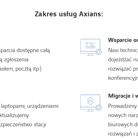
Zakres usług Axians:
Wsparcie on
parcia dostępne całą
Nasi technic
ją zgłoszenia
dojeżdżać na
łem, pocztą itp.)
rozwiązać pr
konferencyj
Migracje i 
laptopami, urządzeniami
Prowadzimy 
aktualizujemy
nowych narz
zpieczeństwo stacji
biurowych d
rozwiązań i