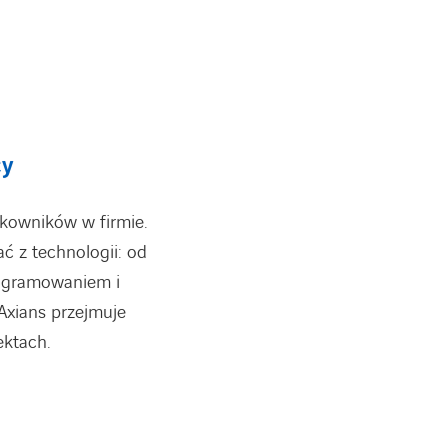
cy
tkowników w firmie.
ć z technologii: od
rogramowaniem i
 Axians przejmuje
ektach.