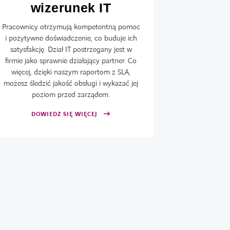
wizerunek IT
Dzięki szy
pracowni
Pracownicy otrzymują kompetentną pomoc
komputera cz
i pozytywne doświadczenie, co buduje ich
są zmi
satysfakcję. Dział IT postrzegany jest w
rozwiązywane
firmie jako sprawnie działający partner. Co
pozwala pr
więcej, dzięki naszym raportom z SLA,
zada
możesz śledzić jakość obsługi i wykazać jej
poziom przed zarządem.
DOWIEDZ SIĘ WIĘCEJ
DOW