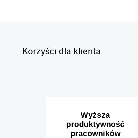
Korzyści dla klienta
ie
Wyższa
ów i
produktywność
lny
pracowników