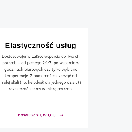
Elastyczność usług
Sz
Dostosowujemy zakres wsparcia do Twoich
potrzeb – od pełnego 24/7, po wsparcie w
Dysponuje
godzinach biurowych czy tylko wybrane
Polsce, co 
kompetencje. Z nami możesz zacząć od
Twoje oddzia
małej skali (np. helpdesk dla jednego działu) i
Mamy też wł
rozszerzać zakres w miarę potrzeb.
zgłoszenia
istotne 
DOWIEDZ SIĘ WIĘCEJ
DOW