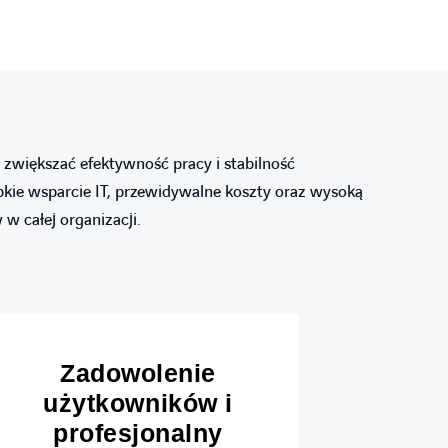
większać efektywność pracy i stabilność
bkie wsparcie IT, przewidywalne koszty oraz wysoką
w całej organizacji.
Zadowolenie
użytkowników i
pr
profesjonalny
p