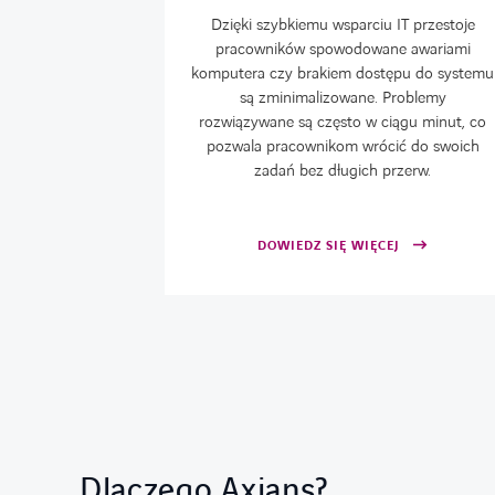
 IT
Dzięki szybkiemu wsparciu IT przestoje
pracowników spowodowane awariami
tentną pomoc
komputera czy brakiem dostępu do systemu
o buduje ich
są zminimalizowane. Problemy
egany jest w
rozwiązywane są często w ciągu minut, co
y partner. Co
pozwala pracownikom wrócić do swoich
rtom z SLA,
zadań bez długich przerw.
i wykazać jej
dem.
DOWIEDZ SIĘ WIĘCEJ
Dlaczego Axians?