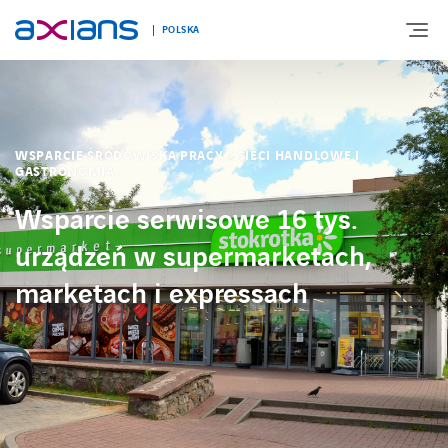
POLSKA
O NAS
WSPARCIE ŚRODOWISKA PRACY / SIECI HANDLOWE I
GASTRONOMIA
OFERTA
Wsparcie serwisowe 16 tys.
urządzeń w supermarketach,
TECHNOLOGIE
marketach i expressach
ROZWIĄZANIA BRANŻOWE
REALIZACJE
KARIERA