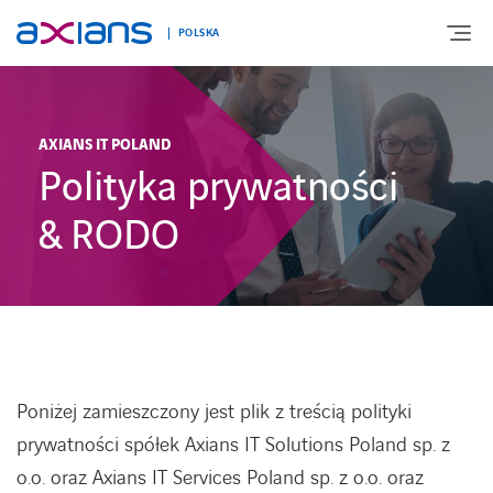
POLSKA
AXIANS IT POLAND
O NAS
Polityka prywatności
OFERTA
& RODO
TECHNOLOGIE
ROZWIĄZANIA BRANŻOWE
Poniżej zamieszczony jest plik z treścią polityki
REALIZACJE
prywatności spółek Axians IT Solutions Poland sp. z
o.o. oraz Axians IT Services Poland sp. z o.o. oraz
KARIERA