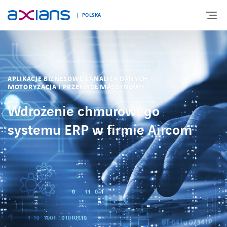
POLSKA
O NAS
APLIKACJE BIZNESOWE I ANALIZA DANYCH /
MOTORYZACJA I PRZEMYSŁ MASZYNOWY
OFERTA
Wdrożenie chmurowego
systemu ERP w firmie Aircom
TECHNOLOGIE
ROZWIĄZANIA BRANŻOWE
REALIZACJE
KARIERA