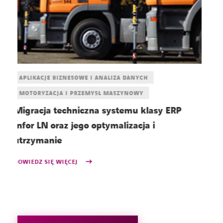
APLIKACJE BIZNESOWE I ANALIZA DANYCH
MOTORYZACJA I PRZEMYSŁ MASZYNOWY
Migracja systemu klasy ERP Infor LN wraz z
M
wdrożeniem produktów uzupełniających
p
DOWIEDZ SIĘ WIĘCEJ
DO