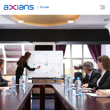
POLSKA
O NAS
OFERTA
TECHNOLOGIE
ROZWIĄZANIA BRANŻOWE
REALIZACJE
KARIERA