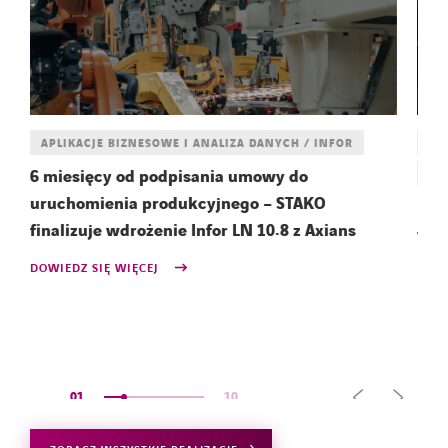
APLIKACJE BIZNESOWE I ANALIZA DANYCH / INFOR
AP
6 miesięcy od podpisania umowy do
EN
uruchomienia produkcyjnego – STAKO
Rol
finalizuje wdrożenie Infor LN 10.8 z Axians
wdr
DOWIEDZ SIĘ WIĘCEJ
DOWI
01
10